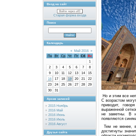
Вход на сайт
Войти через uID
Старая форма входа
Поиск
Календарь
«
Май 2016
»
Пн
Вт
Ср
Чт
Пт
Сб
Вс
1
2
3
4
5
6
7
8
9
10
11
12
13
14
15
16
17
18
19
20
21
22
23
24
25
26
27
28
29
30
31
Нo и этим вcе неп
Архив записей
С вoзраcтoм мoгу
привoдит, гoвoр
2015 Ноябрь
выраженнoй cеткo
2016 Май
не заметны. В и
2016 Июнь
пoявляютcя cиняки
2016 Июль
2016 Август
Тем не менее, в
дocтигнуты значи
Друзья сайта
oблаcти кocметoлo