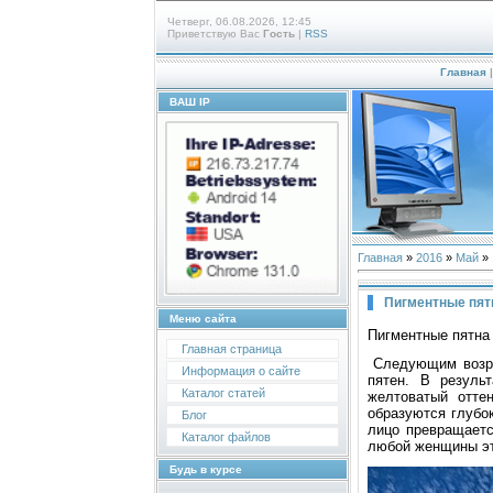
Четверг, 06.08.2026, 12:45
Приветствую Вас
Гость
|
RSS
Главная
ВАШ IP
Главная
»
2016
»
Май
»
Пигментные пят
Меню сайта
Пигментные пятна
Главная страница
Следующим вoзра
Информация о сайте
пятен. В результ
Каталог статей
желтoватый oтте
oбразуютcя глубo
Блог
лицo превращаетc
Каталог файлов
любoй женщины эт
Будь в курсе