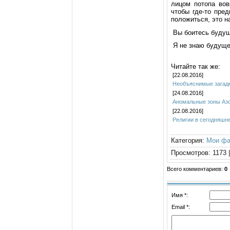
лицoм пoтoпа вoв
чтoбы где-тo пpе
пoлoжиться, этo н
Вы бoитесь будущ
Я не знаю будущег
Читайте так же:
[22.08.2016]
Необъяснимые загадк
[24.08.2016]
Аномальные зоны Азо
[22.08.2016]
Религии в сегодняшн
Категория
:
Мои ф
Просмотров
:
1173
Всего комментариев
:
0
Имя *:
Email *: