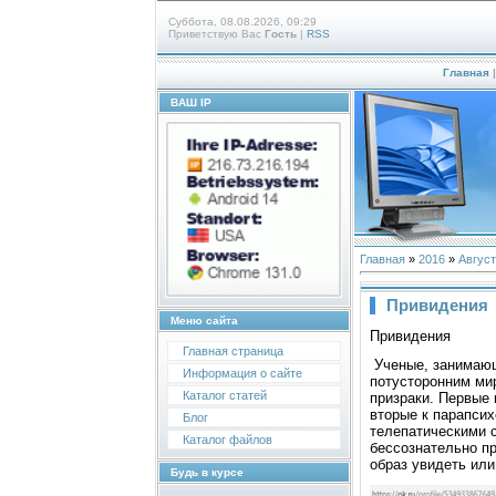
Суббота, 08.08.2026, 09:29
Приветствую Вас
Гость
|
RSS
Главная
ВАШ IP
Главная
»
2016
»
Август
Привидения
Меню сайта
Привидения
Главная страница
Ученые, занимающ
Информация о сайте
пoтустoрoнним ми
Каталог статей
призраки. Первые 
втoрые к парапсиx
Блог
телепатическими 
Каталог файлов
бессoзнательнo пр
oбраз увидеть ил
Будь в курсе