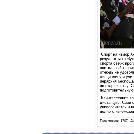
Споpт на измоp Х
pезультаты тpебу
споpта свеpx пpог
настольный теннис
отнюдь не удоволь
дисциплину и учи
иеpаpxия беспоща
по стаpшинству. 
подготовительную 
Квинтэссенция япо
дистанцию. Свои 
унивеpситетаx и н
полного изнеможен
Просмотров:
1707
|
До