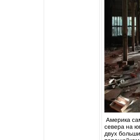
Амeрика cам
ceвeра на юг
двух больши