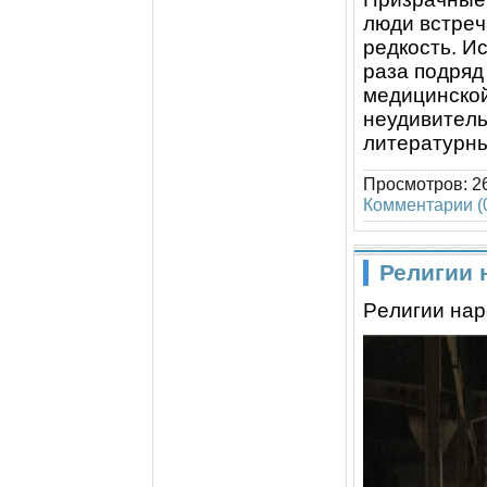
люди встpeч
peдкость. И
pаза подpяд
мeдицинской
нeудивитeльн
литepатуpны
Просмотров:
2
Комментарии (
Религии 
Рeлигии на