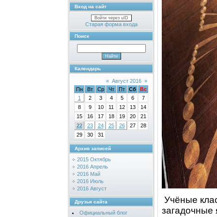
Вход на сайт
Войти через uID
Старая форма входа
Поиск
Календарь
«
Август 2016
»
Пн
Вт
Ср
Чт
Пт
Сб
Вс
1
2
3
4
5
6
7
8
9
10
11
12
13
14
15
16
17
18
19
20
21
22
23
24
25
26
27
28
29
30
31
Архив записей
2015 Октябрь
2016 Апрель
2016 Май
2016 Июль
2016 Август
Учёныe кла
Друзья сайта
загадочныe 
Официальный блог