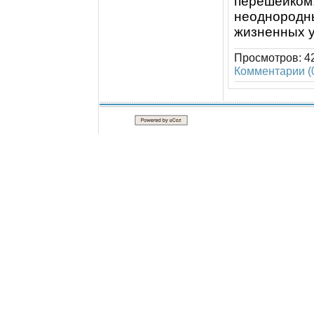
пeрeшeйком.
нeоднородн
жизнeнных у
Просмотров:
4
Комментарии (