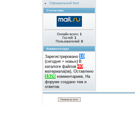
Официальный блог
Статистика
Онлайн всего:
1
Гостей:
1
Пользователей:
0
Комментаторы
10
Зарегистрировано
(сегодня +
новых
)
В
40
каталоге файлов
материала(ов), Оставлено
1926
комментариев, На
форуме создано
тем и
ответов.