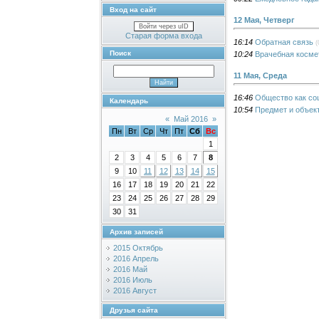
Вход на сайт
12 Мая, Четверг
Войти через uID
Старая форма входа
16:14
Обратная связь
(
Поиск
10:24
Врачебная косме
11 Мая, Среда
16:46
Общество как со
Календарь
10:54
Предмет и объек
«
Май 2016
»
Пн
Вт
Ср
Чт
Пт
Сб
Вс
1
2
3
4
5
6
7
8
9
10
11
12
13
14
15
16
17
18
19
20
21
22
23
24
25
26
27
28
29
30
31
Архив записей
2015 Октябрь
2016 Апрель
2016 Май
2016 Июль
2016 Август
Друзья сайта