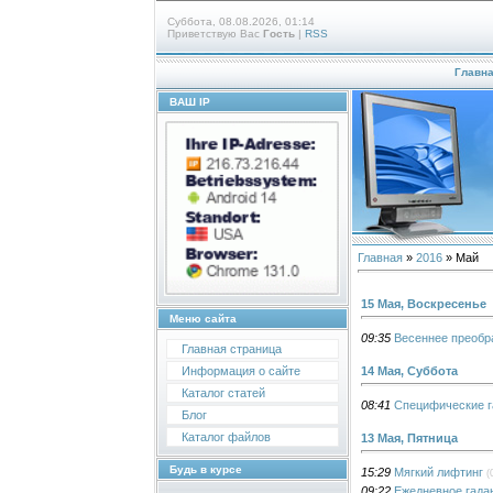
Суббота, 08.08.2026, 01:14
Приветствую Вас
Гость
|
RSS
Главн
ВАШ IP
Главная
»
2016
»
Май
15 Мая, Воскресенье
Меню сайта
09:35
Весеннее преобр
Главная страница
14 Мая, Суббота
Информация о сайте
Каталог статей
08:41
Специфические г
Блог
Каталог файлов
13 Мая, Пятница
Будь в курсе
15:29
Мягкий лифтинг
(
09:22
Ежедневное гада